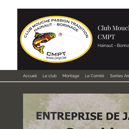
Club Mouch
CMPT
Hainaut - Borin
Accueil
Le club
Montage
Le Comité
Sorties A