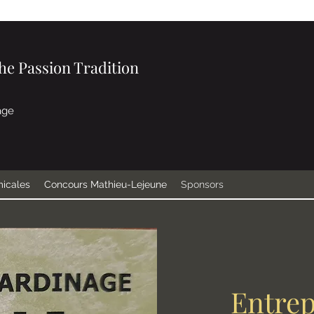
e Passion Tradition
age
micales
Concours Mathieu-Lejeune
Sponsors
Entrep