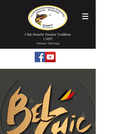
Club Mouche Passion Tradition
CMPT
Hainaut - Borinage