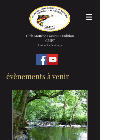
Club Mouche Passion Tradition
CMPT
Hainaut - Borinage
évènements à venir