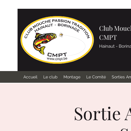
Club Mouch
CMPT
Hainaut - Borin
Accueil
Le club
Montage
Le Comité
Sorties A
Sortie 