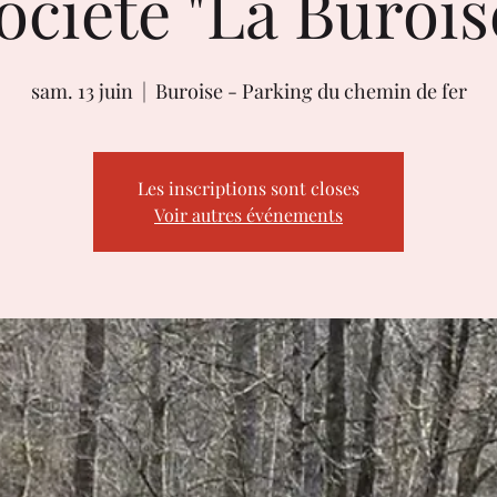
ociété "La Burois
sam. 13 juin
  |  
Buroise - Parking du chemin de fer
Les inscriptions sont closes
Voir autres événements