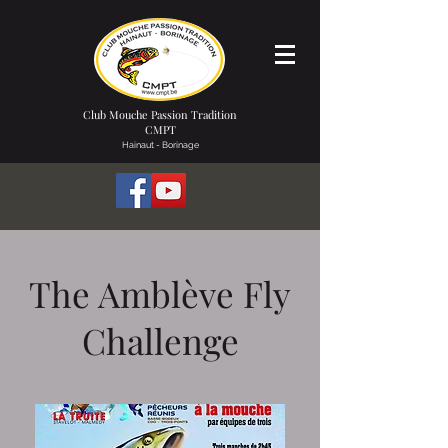
Club Mouche Passion Tradition
CMPT
Hainaut - Borinage
The Amblève Fly
Challenge