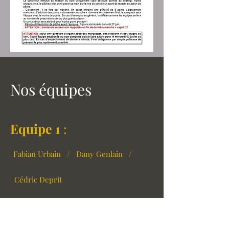
Nos équipes
Equipe 1
:
Fabian Urbain
/
Dany Genlain /
Cédric Deprit
Equipe 2
:
Michaël Salemi
/
Thomas Valori /